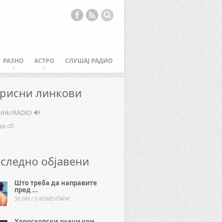
РАЗНО
АСТРО
СЛУШАЈ РАДИО
рисни линкови
e.mk/RADIO 🔊
ео ⛅
следно објавени
Што треба да направите
пред …
30 ЈУН / 0 КОМЕНТАРИ
Хороскопски знаци кои