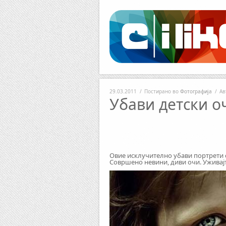
Facebook
RSS
29.03.2011
/
Постирано во
Фотографија
/
Ав
Убави детски о
Овие исклучително убави портрети с
Совршено невини, диви очи. Уживајт