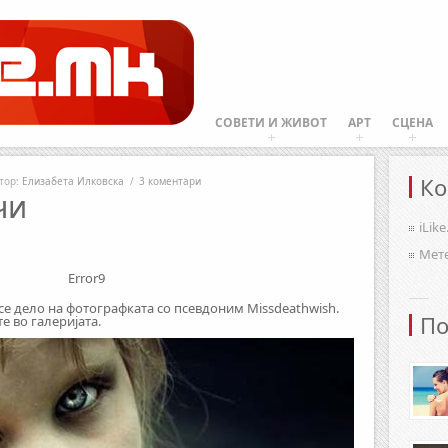
СОВЕТИ И ЖИВОТ
АРТ
СЦЕНА
Ко
тор:
Елизабета Илковска
/
3 коментари
чи
iLik
Мет
Error9
е дело на фотографката со псевдоним Missdeathwish.
По
е во галеријата.