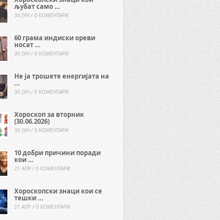
љубат само …
30 ЈУН / 0 КОМЕНТАРИ
60 грама индиски ореви
носат …
30 ЈУН / 0 КОМЕНТАРИ
Не ја трошете енергијата на
…
30 ЈУН / 0 КОМЕНТАРИ
Хороскоп за вторник
(30.06.2026)
30 ЈУН / 0 КОМЕНТАРИ
10 добри причини поради
кои …
21 АПР / 0 КОМЕНТАРИ
Хороскопски знаци кои се
тешки …
21 АПР / 0 КОМЕНТАРИ