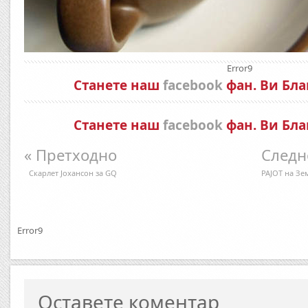
Error9
Станете наш
facebook
фан. Ви Бла
Станете наш
facebook
фан. Ви Бла
« Претходно
Следн
Скарлет Јохансон за GQ
РАЈОТ на Зе
Error9
Оставете коментар