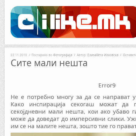
22.11.2010
/
Постирано во
Фотографија
/
Автор:
Елизабета Илковска
/
Оставет
Сите мали нешта
Error9
Не е потребно многу за да се направат 
Како инспирација секогаш можат да 
секојдневни мали нешта, кои ако убаво 
може да доведат до имперсивни слики. Ужи
им се на малите нешта, зошто тие го прават