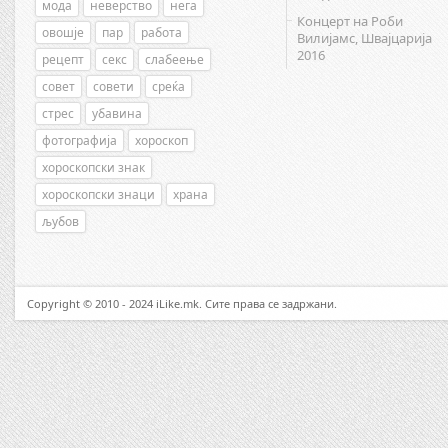
мода
неверство
нега
Концерт на Роби
овошје
пар
работа
Вилијамс, Швајцарија
2016
рецепт
секс
слабеење
совет
совети
среќа
стрес
убавина
фотографија
хороскоп
хороскопски знак
хороскопски знаци
храна
љубов
Copyright © 2010 - 2024 iLike.mk. Сите права се задржани.