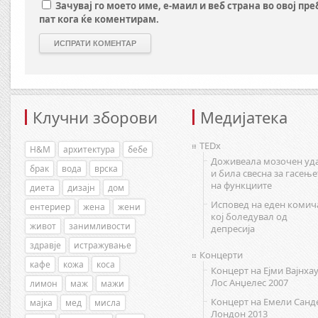
Зачувај го моето име, е-маил и веб страна во овој пр
пат кога ќе коментирам.
Клучни зборови
Медијатека
TEDx
H&M
архитектура
бебе
Доживеала мозочен уд
брак
вода
врска
и била свесна за гасење
на функциите
диета
дизајн
дом
Исповед на еден комич
ентериер
жена
жени
кој боледувал од
живот
занимливости
депресија
здравје
истражување
Концерти
кафе
кожа
коса
Концерт на Ејми Вајнхау
Лос Анџелес 2007
лимон
маж
мажи
Концерт на Емели Санд
мајка
мед
мисла
Лондон 2013