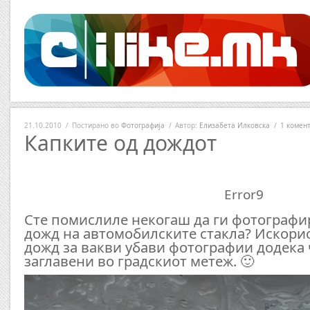
21.10.2010
/
Постирано во
Фотографија
/
Автор:
Елизабета Илковска
/
1 комен
Капките од дождот
Error9
Сте помислиле некогаш да ги фотографи
дожд на автомобилските стакла? Искорис
дожд за вакви убави фотографии додека 
заглавени во градскиот метеж. 🙂