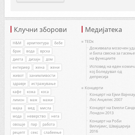
Клучни зборови
Медијатека
TEDx
H&M
архитектура
бебе
Доживеала мозочен уд
брак
вода
врска
и била свесна за гасење
на функциите
диета
дизајн
дом
Исповед на еден комич
ентериер
жена
жени
кој боледувал од
живот
занимливости
депресија
здравје
истражување
Концерти
кафе
кожа
коса
Концерт на Ејми Вајнхау
Лос Анџелес 2007
лимон
маж
мажи
Концерт на Емели Санд
мајка
мед
мисла
Лондон 2013
мода
неверство
нега
Концерт на Роби
овошје
пар
работа
Вилијамс, Швајцарија
2016
рецепт
секс
слабеење