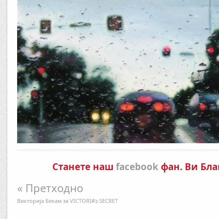
Error9
Станете наш
facebook
фан. Ви Бла
« Претходно
Викторија Бекам за VICTORIA’s SECRET