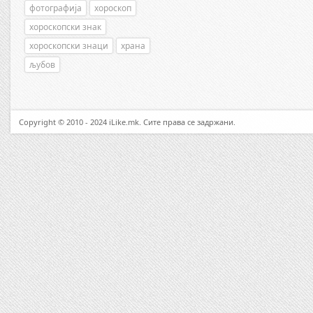
фотографија
хороскоп
хороскопски знак
хороскопски знаци
храна
љубов
Copyright © 2010 - 2024 iLike.mk. Сите права се задржани.