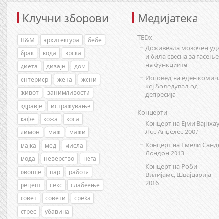
Клучни зборови
Медијатека
TEDx
H&M
архитектура
бебе
Доживеала мозочен уд
брак
вода
врска
и била свесна за гасење
на функциите
диета
дизајн
дом
Исповед на еден комич
ентериер
жена
жени
кој боледувал од
живот
занимливости
депресија
здравје
истражување
Концерти
кафе
кожа
коса
Концерт на Ејми Вајнхау
Лос Анџелес 2007
лимон
маж
мажи
Концерт на Емели Санд
мајка
мед
мисла
Лондон 2013
мода
неверство
нега
Концерт на Роби
овошје
пар
работа
Вилијамс, Швајцарија
2016
рецепт
секс
слабеење
совет
совети
среќа
стрес
убавина