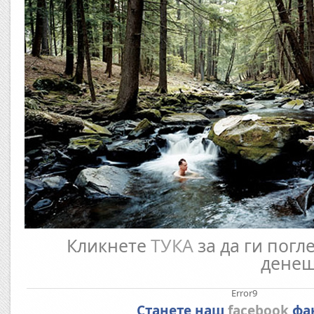
Кликнете
ТУКА
за да ги погл
денеш
Error9
Станете наш
facebook
фа