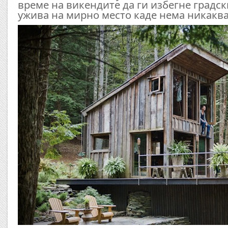
време на викендите да ги избегне градск
ужива на мирно место каде нема никаква