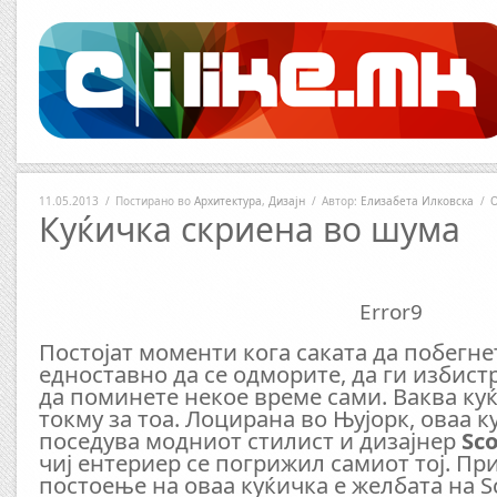
11.05.2013
/
Постирано во
Архитектура
,
Дизајн
/
Автор:
Елизабета Илковска
/
О
Куќичка скриена во шума
Error9
Постојат моменти кога саката да побегнет
едноставно да се одморите, да ги избист
да поминете некое време сами. Ваква ку
токму за тоа. Лоцирана во Њујорк, оваа к
поседува модниот стилист и дизајнер
Sc
чиј ентериер се погрижил самиот тој. Пр
постоење на оваа куќичка е желбата на S