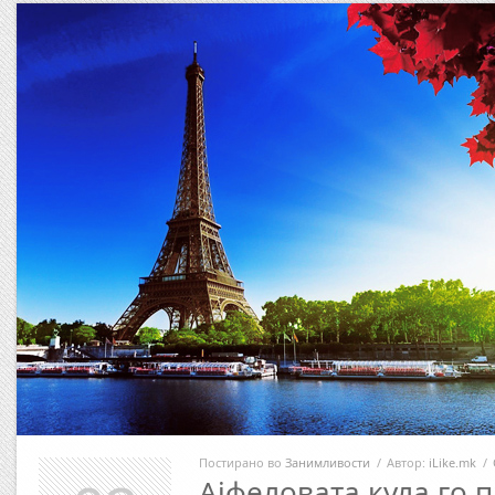
Постирано во
Занимливости
/
Автор:
iLike.mk
/
Ајфеловата кула го 