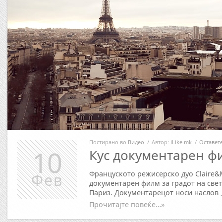
Постирано во
Видео
/
Автор:
iLike.mk
/
Оставет
10
Кус документарен ф
Француското режисерско дуо Claire&
Фев
документарен филм за градот на свет
Париз. Документарецот носи наслов 
Прочитајте повеќе…»