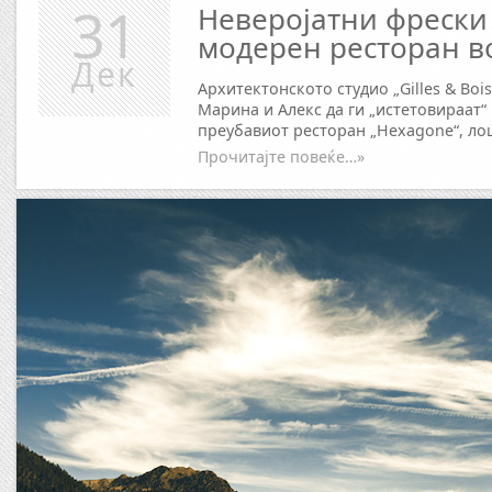
31
Неверојатни фрески
модерен ресторан в
Дек
Архитектонското студио „Gilles & Boi
Марина и Алекс да ги „истетовираат“
преубавиот ресторан „Hexagone“, ло
Прочитајте повеќе…»