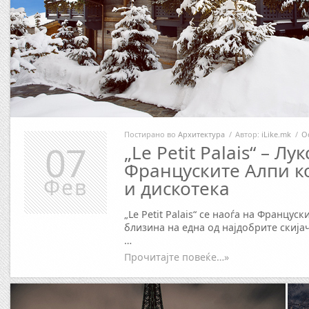
Постирано во
Архитектура
/
Автор:
iLike.mk
/
О
07
„Le Petit Palais“ – Л
Француските Алпи к
Фев
и дискотека
„Le Petit Palais“ се наоѓа на Францус
близина на една од најдобрите скија
…
Прочитајте повеќе…»