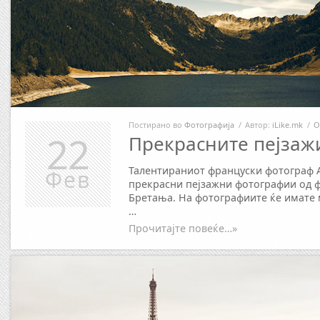
Постирано во
Фотографија
/
Автор:
iLike.mk
/
О
22
Прекрасните пејзаж
Талентираниот француски фотограф 
Фев
прекрасни пејзажни фотографии од 
Бретања. На фотографиите ќе имате 
…
Прочитајте повеќе…»