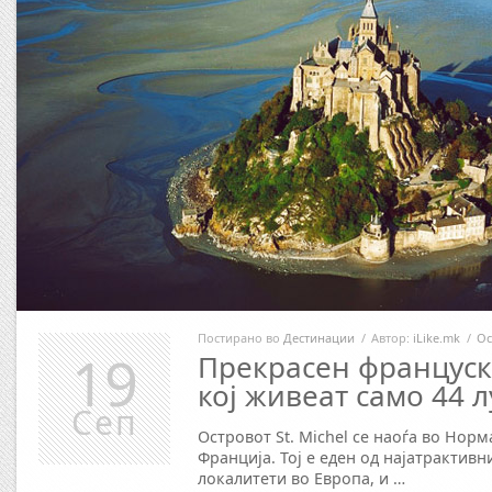
Постирано во
Дестинации
/
Автор:
iLike.mk
/
Ос
19
Прекрасен француск
кој живеат само 44 л
Сеп
Островот St. Michel се наоѓа во Норм
Франција. Тој е еден од најатрактивн
локалитети во Европа, и …