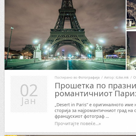
Постирано во
Фотографија
/
Автор:
iLike.mk
/
О
02
Прошетка по празни
романтичниот Пари
Јан
„Desert in Paris“ е оригиналното име
сторија за најромантичниот град на с
францускиот фотограф …
Прочитајте повеќе…»