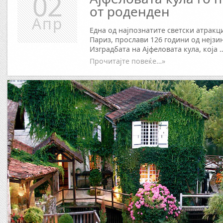
02
от роденден
Апр
Една од најпознатите светски атракци
Париз, прослави 126 години од нејзи
Изградбата на Ајфеловата кула, која 
Прочитајте повеќе…»