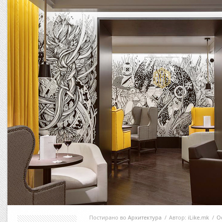
Постирано во
Архитектура
/
Автор:
iLike.mk
/
О