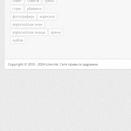
совет
совети
среќа
стрес
убавина
фотографија
хороскоп
хороскопски знак
хороскопски знаци
храна
љубов
Copyright © 2010 - 2024 iLike.mk. Сите права се задржани.