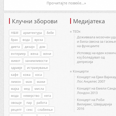
Прочитајте повеќе…»
Клучни зборови
Медијатека
TEDx
H&M
архитектура
бебе
Доживеала мозочен уд
брак
вода
врска
и била свесна за гасење
на функциите
диета
дизајн
дом
Исповед на еден комич
ентериер
жена
жени
кој боледувал од
живот
занимливости
депресија
здравје
истражување
Концерти
кафе
кожа
коса
Концерт на Ејми Вајнхау
Лос Анџелес 2007
лимон
маж
мажи
Концерт на Емели Санд
мајка
мед
мисла
Лондон 2013
мода
неверство
нега
Концерт на Роби
овошје
пар
работа
Вилијамс, Швајцарија
2016
рецепт
секс
слабеење