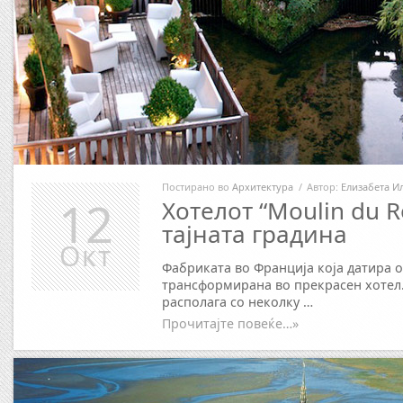
Постирано во
Архитектура
/
Автор:
Елизабета И
12
Хотелот “Moulin du R
тајната градина
Окт
Фабриката во Франција која датира од
трансформирана во прекрасен хотел.
располага со неколку …
Прочитајте повеќе…»