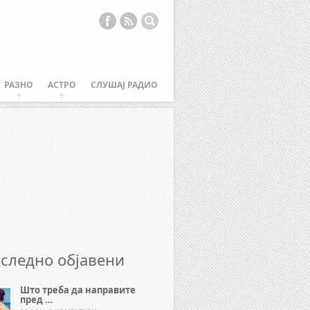
РАЗНО
АСТРО
СЛУШАЈ РАДИО
следно објавени
Што треба да направите
пред …