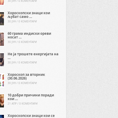
30 ЈУН / 0 КОМЕНТАРИ
Хороскопски знаци кои
љубат само …
30 ЈУН / 0 КОМЕНТАРИ
60 грама индиски ореви
носат …
30 ЈУН / 0 КОМЕНТАРИ
Не ја трошете енергијата на
…
30 ЈУН / 0 КОМЕНТАРИ
Хороскоп за вторник
(30.06.2026)
30 ЈУН / 0 КОМЕНТАРИ
10 добри причини поради
кои …
21 АПР / 0 КОМЕНТАРИ
Хороскопски знаци кои се