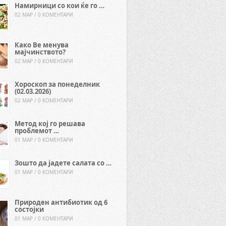
Намирници со кои ќе го …
02 МАР / 0 КОМЕНТАРИ
Како Ве менува
мајчинството?
02 МАР / 0 КОМЕНТАРИ
Хороскоп за понеделник
(02.03.2026)
02 МАР / 0 КОМЕНТАРИ
Метод кој го решава
проблемот …
01 МАР / 0 КОМЕНТАРИ
Зошто да јадете салата со …
01 МАР / 0 КОМЕНТАРИ
Природен антибиотик од 6
состојки
01 МАР / 0 КОМЕНТАРИ