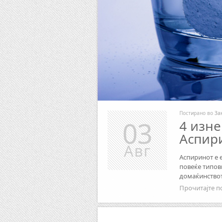
Постирано во
За
03
4 изн
Аспир
Авг
Аспиринот е 
повеќе типов
домаќинствот
Прочитајте п