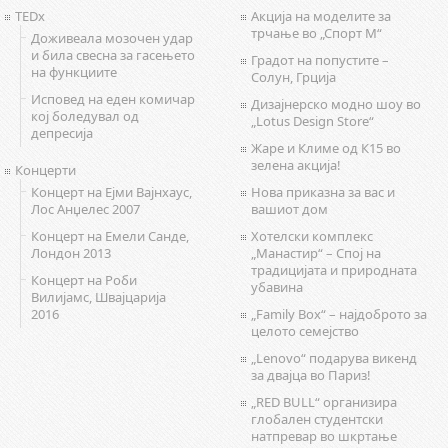
TEDx
Акција на моделите за
трчање во „Спорт М“
Доживеала мозочен удар
и била свесна за гасењето
Градот на попустите –
на функциите
Солун, Грција
Исповед на еден комичар
Дизајнерско модно шоу во
кој боледувал од
„Lotus Design Store“
депресија
Жаре и Климе од К15 во
зелена акција!
Концерти
Концерт на Ејми Вајнхаус,
Нова приказна за вас и
Лос Анџелес 2007
вашиот дом
Концерт на Емели Санде,
Хотелски комплекс
Лондон 2013
„Манастир“ – Спој на
традицијата и природната
Концерт на Роби
убавина
Вилијамс, Швајцарија
2016
„Family Box“ – најдоброто за
целото семејство
„Lenovo“ подарува викенд
за двајца во Париз!
„RED BULL“ организира
глобален студентски
натпревар во шкртање