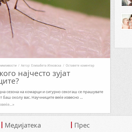
нимливости
/
Автор:
Елизабета Илковска
/
Оставете коментар
кого најчесто зујат
ците?
дна сезона на комарци и сигурно секогаш се прашувате
ат баш околу вас. Научниците веќе извесно …
овеќе…»
Медијатека
Прес