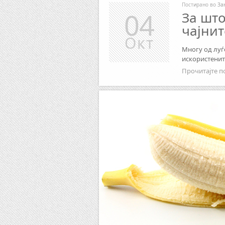
Постирано во
За
04
За што
чајнит
Окт
Многу од луѓе
искористените
Прочитајте п