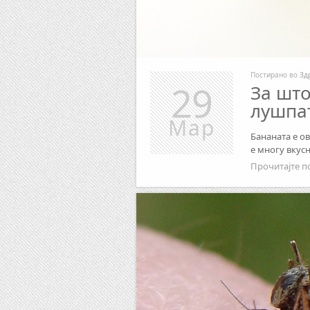
Постирано во
Зд
29
За што
лушпа
Мар
Бананата е ов
е многу вкус
Прочитајте п