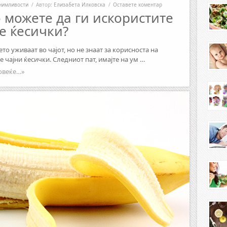
нимливости
/
Автор:
Елизабета Илковска
/
Оставете коментар
 можете да ги искористите
е ќесички?
то уживаат во чајот, но не знаат за корисноста на
 чајни ќесички. Следниот пат, имајте на ум …
овеќе…»