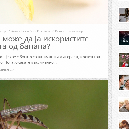
равје
/
Автор:
Елизабета Илковска
/
Оставете коментар
 може да ја искористите
та од банана?
ошје кое е богато со витамини и минерали, а освен тоа
но. Но, ако сакате максимално …
овеќе…»