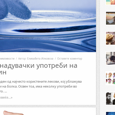
нимливости
/
Автор:
Елизабета Илковска
/
Оставете коментар
енадувачки употреби на
ин
еден од најчесто користените лекови, кој ублажува
и на болка. Освен тоа, има неколку употреби во
о. …
овеќе…»