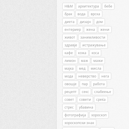
H&M
архитектура
бебе
брак
вода
врска
диета
дизајн
дом
ентериер
жена
жени
живот
занимливости
здравје
истражување
кафе
кожа
коса
лимон
маж
мажи
мајка
мед
мисла
мода
неверство
нега
овошје
пар
работа
рецепт
секс
слабеење
совет
совети
среќа
стрес
убавина
фотографија
хороскоп
хороскопски знак