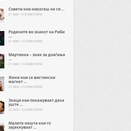
Совети кои никогаш не ги …
01 МАР / 0 КОМЕНТАРИ
Родените во знакот на Риби
…
01 МАР / 0 КОМЕНТАРИ
Мартинка – знак за доаѓање
…
01 МАР / 0 КОМЕНТАРИ
Жени кои се вистински
магнет …
25 ФЕВ / 0 КОМЕНТАРИ
Знаци кои покажуваат дека
уште …
25 ФЕВ / 0 КОМЕНТАРИ
Малите нешта кои го
зајакнуваат …