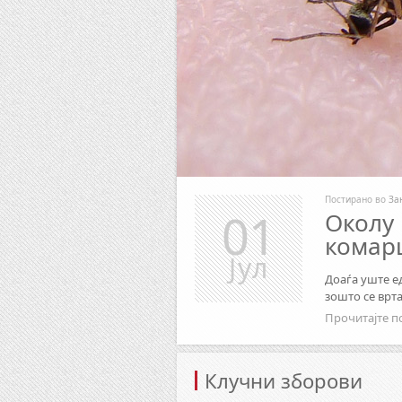
Постирано во
За
01
Околу 
комар
Јул
Доаѓа уште е
зошто се врт
Прочитајте п
Клучни зборови