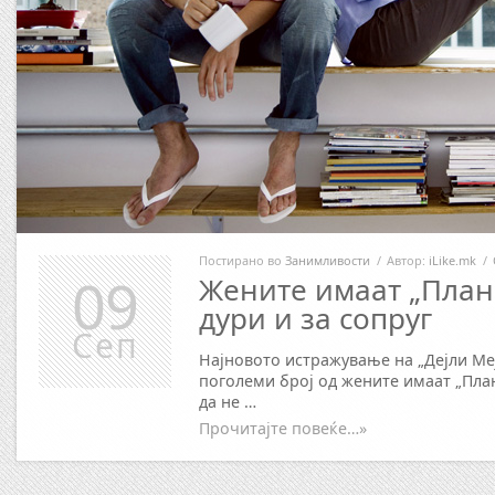
Постирано во
Занимливости
/
Автор:
iLike.mk
/
09
Жените имаат „План Б
дури и за сопруг
Сеп
Најновото истражување на „Дејли Ме
поголеми број од жените имаат „План 
да не …
Прочитајте повеќе…»