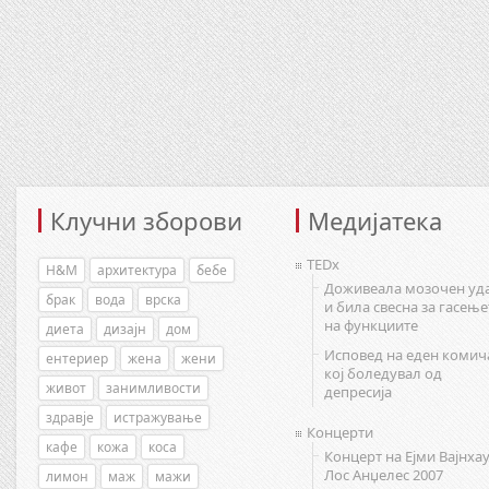
Клучни зборови
Медијатека
TEDx
H&M
архитектура
бебе
Доживеала мозочен уд
брак
вода
врска
и била свесна за гасење
на функциите
диета
дизајн
дом
Исповед на еден комич
ентериер
жена
жени
кој боледувал од
живот
занимливости
депресија
здравје
истражување
Концерти
кафе
кожа
коса
Концерт на Ејми Вајнхау
Лос Анџелес 2007
лимон
маж
мажи