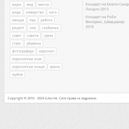
Концерт на Емели Санд
мајка
мед
мисла
Лондон 2013
мода
неверство
нега
Концерт на Роби
овошје
пар
работа
Вилијамс, Швајцарија
2016
рецепт
секс
слабеење
совет
совети
среќа
стрес
убавина
фотографија
хороскоп
хороскопски знак
хороскопски знаци
храна
љубов
Copyright © 2010 - 2024 iLike.mk. Сите права се задржани.