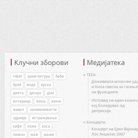
Клучни зборови
Медијатека
TEDx
H&M
архитектура
бебе
Доживеала мозочен уд
брак
вода
врска
и била свесна за гасење
на функциите
диета
дизајн
дом
Исповед на еден комич
ентериер
жена
жени
кој боледувал од
живот
занимливости
депресија
здравје
истражување
Концерти
кафе
кожа
коса
Концерт на Ејми Вајнхау
Лос Анџелес 2007
лимон
маж
мажи