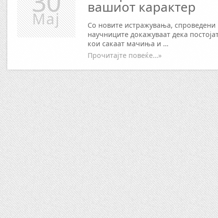
30
вашиот карактер
Мај
Со новите истражувања, спроведени н
научниците докажуваат дека постојат
кои сакаат мачиња и …
Прочитајте повеќе…»