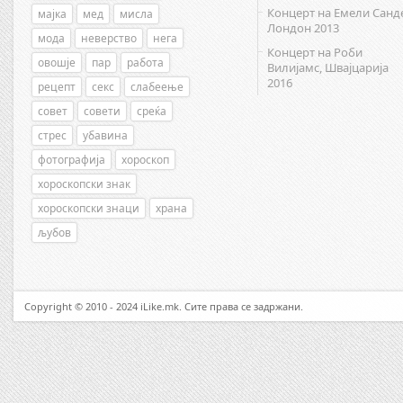
Концерт на Емели Санд
мајка
мед
мисла
Лондон 2013
мода
неверство
нега
Концерт на Роби
овошје
пар
работа
Вилијамс, Швајцарија
2016
рецепт
секс
слабеење
совет
совети
среќа
стрес
убавина
фотографија
хороскоп
хороскопски знак
хороскопски знаци
храна
љубов
Copyright © 2010 - 2024 iLike.mk. Сите права се задржани.