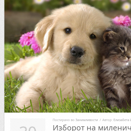
Постирано во
Занимливости
/
Автор:
Елизабета 
Изборот на миленич