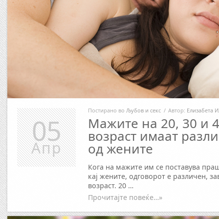
Постирано во
Љубов и секс
/
Автор:
Елизабета И
05
Мажите на 20, 30 и 
возраст имаат разл
Апр
од жените
Кога на мажите им се поставува пра
кај жените, одговорот е различен, з
возраст. 20 …
Прочитајте повеќе…»