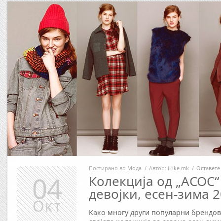
Постирано во
Мода
/
Автор:
iLike.mk
/
Оставете
04
Колекција од „АСОС“
девојки, есен-зима 
Окт
Како многу други популарни брендови