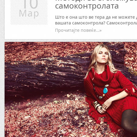
10
самоконтролата
Мар
Што е она што ве тера да не можете 
вашата самоконтрола? Самоконтролат
Прочитајте повеќе…»