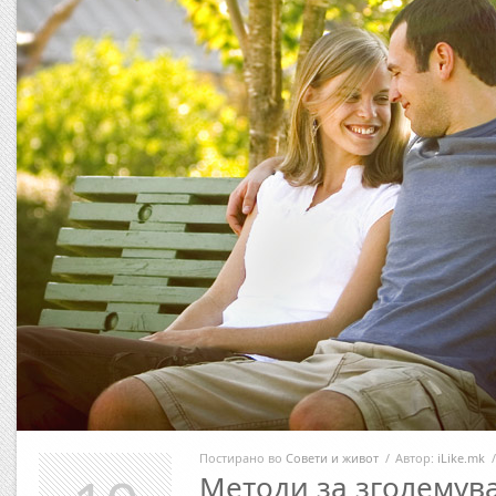
Постирано во
Совети и живот
/
Автор:
iLike.mk
/
Методи за зголемув