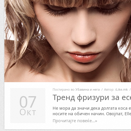
Постирано во
Убавина и нега
/
Автор:
iLike.mk
/
07
Тренд фризури за ес
Не мора да значи дека долгата коса е
Окт
носите на обичен начин. Овојпат, Ell
Прочитајте повеќе…»