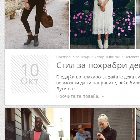
Постирано во
Мода
/
Автор:
iLike.mk
/
Оставете
10
Стил за похрабри де
Гледајќи во плакарот, сфаќате дека 
Окт
возможни да ги направите, веќе биле
Лути сте …
Прочитајте повеќе…»