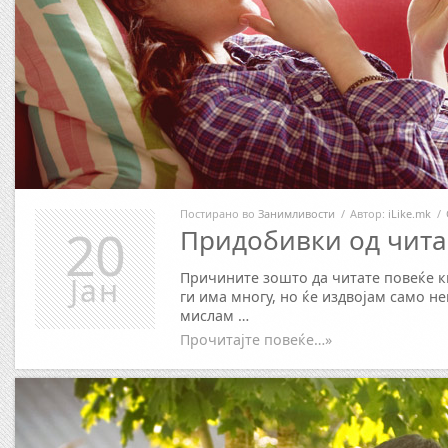
Постирано во
Занимливости
/
Автор:
iLike.mk
/
20
Придобивки од чита
Причините зошто да читате повеќе к
Јан
ги има многу, но ќе издвојам само н
мислам …
Прочитајте повеќе…»