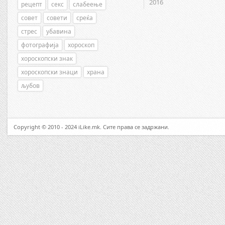
2016
рецепт
секс
слабеење
совет
совети
среќа
стрес
убавина
фотографија
хороскоп
хороскопски знак
хороскопски знаци
храна
љубов
Copyright © 2010 - 2024 iLike.mk. Сите права се задржани.