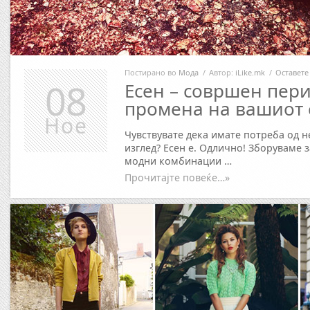
Постирано во
Мода
/
Автор:
iLike.mk
/
Оставете
08
Есен – совршен пери
промена на вашиот 
Ное
Чувствувате дека имате потреба од 
изглед? Есен е. Одлично! Зборуваме 
модни комбинации …
Прочитајте повеќе…»