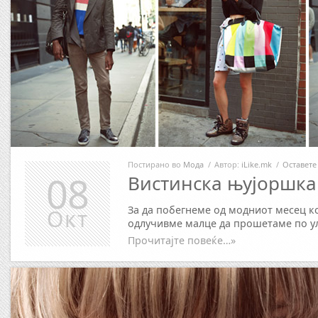
Постирано во
Мода
/
Автор:
iLike.mk
/
Оставете
08
Вистинска њујоршка
За да побегнеме од модниот месец ко
Окт
одлучивме малце да прошетаме по ул
Прочитајте повеќе…»