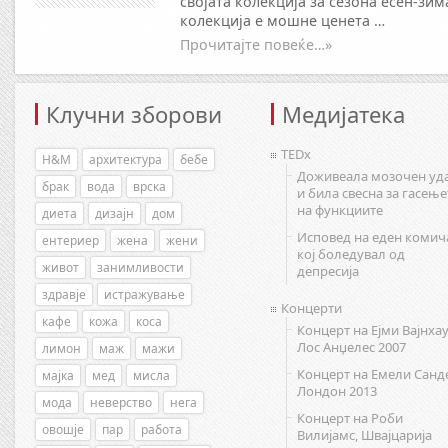
својата колекција за сезона есен-зим
колекција е мошне ценета …
Прочитајте повеќе…»
Клучни зборови
Медијатека
TEDx
H&M
архитектура
бебе
Доживеала мозочен уд
брак
вода
врска
и била свесна за гасење
на функциите
диета
дизајн
дом
Исповед на еден комич
ентериер
жена
жени
кој боледувал од
живот
занимливости
депресија
здравје
истражување
Концерти
кафе
кожа
коса
Концерт на Ејми Вајнхау
Лос Анџелес 2007
лимон
маж
мажи
Концерт на Емели Санд
мајка
мед
мисла
Лондон 2013
мода
неверство
нега
Концерт на Роби
овошје
пар
работа
Вилијамс, Швајцарија