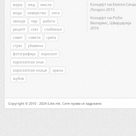
Концерт на Емели Санд
мајка
мед
мисла
Лондон 2013
мода
неверство
нега
Концерт на Роби
овошје
пар
работа
Вилијамс, Швајцарија
2016
рецепт
секс
слабеење
совет
совети
среќа
стрес
убавина
фотографија
хороскоп
хороскопски знак
хороскопски знаци
храна
љубов
Copyright © 2010 - 2024 iLike.mk. Сите права се задржани.