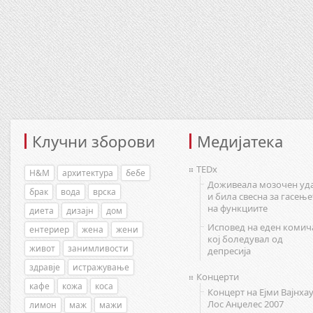
Клучни зборови
Медијатека
TEDx
H&M
архитектура
бебе
Доживеала мозочен уд
брак
вода
врска
и била свесна за гасење
на функциите
диета
дизајн
дом
Исповед на еден комич
ентериер
жена
жени
кој боледувал од
живот
занимливости
депресија
здравје
истражување
Концерти
кафе
кожа
коса
Концерт на Ејми Вајнхау
Лос Анџелес 2007
лимон
маж
мажи