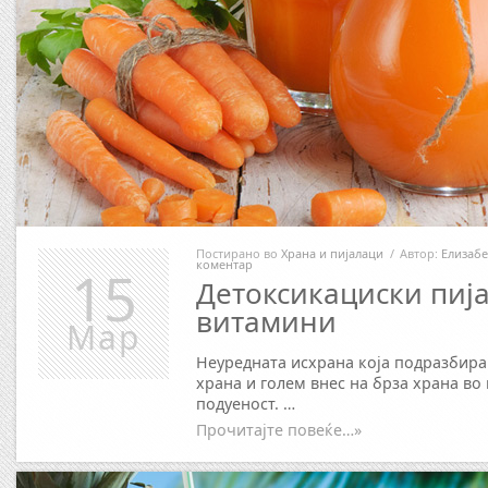
Постирано во
Храна и пијалаци
/
Автор:
Елизабе
коментар
15
Детоксикациски пија
витамини
Мар
Неуредната исхрана која подразбира
храна и голем внес на брза храна во
подуеност. …
Прочитајте повеќе…»