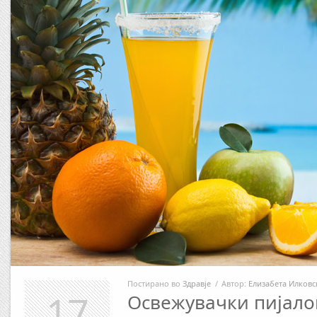
Постирано во
Здравје
/
Автор:
Елизабета Илковс
17
Освежувачки пијало