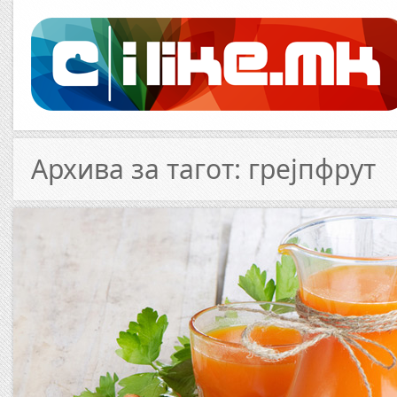
Архива за тагот: грејпфрут