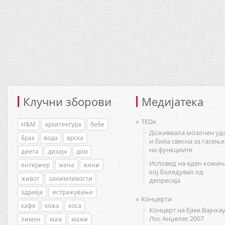
Клучни зборови
Медијатека
TEDx
H&M
архитектура
бебе
Доживеала мозочен уд
брак
вода
врска
и била свесна за гасење
на функциите
диета
дизајн
дом
Исповед на еден комич
ентериер
жена
жени
кој боледувал од
живот
занимливости
депресија
здравје
истражување
Концерти
кафе
кожа
коса
Концерт на Ејми Вајнхау
Лос Анџелес 2007
лимон
маж
мажи