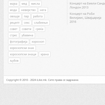
Концерт на Емели Санд
мајка
мед
мисла
Лондон 2013
мода
неверство
нега
Концерт на Роби
овошје
пар
работа
Вилијамс, Швајцарија
2016
рецепт
секс
слабеење
совет
совети
среќа
стрес
убавина
фотографија
хороскоп
хороскопски знак
хороскопски знаци
храна
љубов
Copyright © 2010 - 2024 iLike.mk. Сите права се задржани.