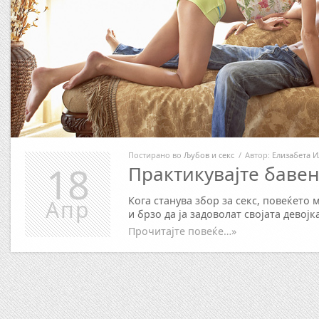
Постирано во
Љубов и секс
/
Автор:
Елизабета И
18
Практикувајте бавен
Кога станува збор за секс, повеќето
Апр
и брзо да ја задоволат својата девој
Прочитајте повеќе…»